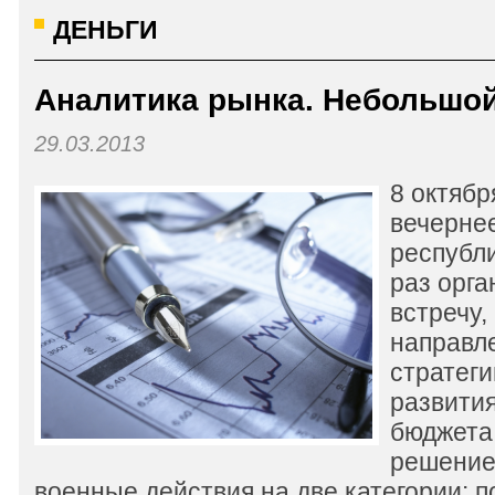
ДЕНЬГИ
Аналитика рынка. Небольшой
29.03.2013
8 октябр
вечерне
республ
раз орг
встречу,
направл
стратег
развития
бюджета
решение
военные действия на две категории: 