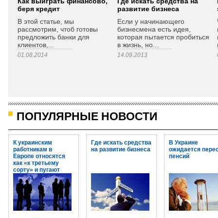
Как выиграть финансово,
Где искать средства на
беря кредит
развитие бизнеса
В этой статье, мы
Если у начинающего
рассмотрим, чтоб готовы
бизнесмена есть идея,
предложить банки для
которая пытается пробиться
клиентов,...
в жизнь, но...
01.08.2014
14.09.2013
ПОПУЛЯРНЫЕ НОВОСТИ
К украинским
Где искать средства
В Украине
работникам в
на развитие бизнеса
ожидается пере
Европе относятся
пенсий
как «к третьему
сорту» и пугают
огромными
штрафами