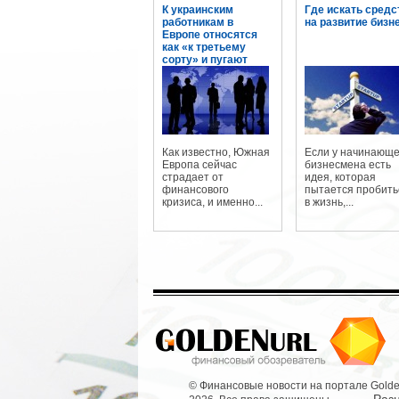
К украинским
Где искать средс
работникам в
на развитие бизн
Европе относятся
как «к третьему
сорту» и пугают
огромными
штрафами
Как известно, Южная
Если у начинающе
Европа сейчас
бизнесмена есть
страдает от
идея, которая
финансового
пытается пробить
кризиса, и именно...
в жизнь,...
© Финансовые новости на портале Golde