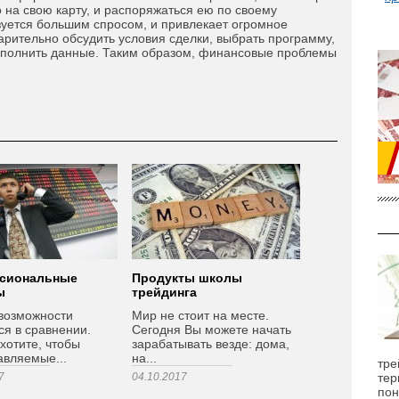
на свою карту, и распоряжаться ею по своему
уется большим спросом, и привлекает огромное
арительно обсудить условия сделки, выбрать программу,
заполнить данные. Таким образом, финансовые проблемы
сиональные
Продукты школы
ы
трейдинга
возможности
Мир не стоит на месте.
ся в сравнении.
Сегодня Вы можете начать
хотите, чтобы
зарабатывать везде: дома,
авляемые...
на...
тре
7
04.10.2017
тер
пон