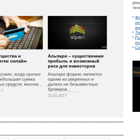
реш
тех
Фо
от
го
Те
Ры
то
Со
щества и
Альпари – существенная
атки онлайн-
прибыль и возможный
риск для инвесторов
Росс
лучаях, когда срочно
Альпари форекс является
небольшая сумма
одним из уверенных и
х средств, многие...
далеко не безызвестных
брокеров...
17
11.01.2017