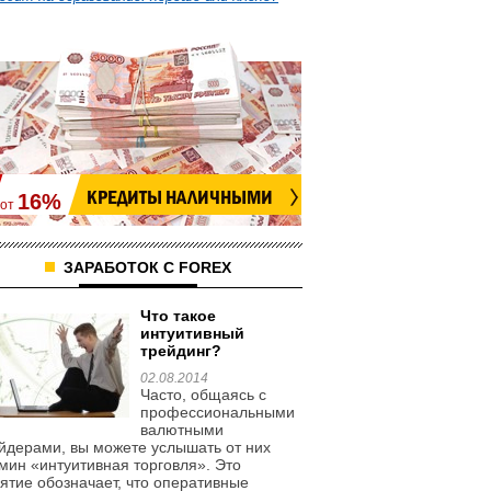
»
КРЕДИТЫ НАЛИЧНЫМИ
16%
от
ЗАРАБОТОК С
FOREX
Что такое
интуитивный
трейдинг?
02.08.2014
Часто, общаясь с
профессиональными
валютными
йдерами, вы можете услышать от них
мин «интуитивная торговля». Это
ятие обозначает, что оперативные