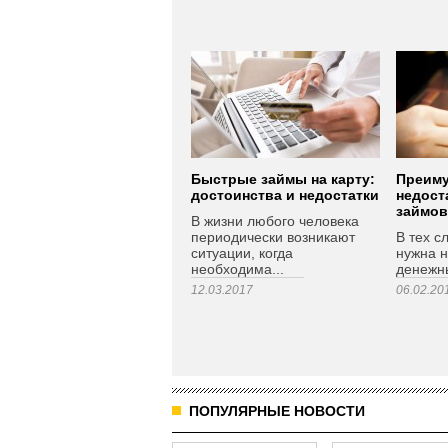
Быстрые займы на карту:
Преиму
достоинства и недостатки
недост
займов
В жизни любого человека
периодически возникают
В тех с
ситуации, когда
нужна 
необходима...
денежны
12.03.2017
06.02.20
ПОПУЛЯРНЫЕ НОВОСТИ