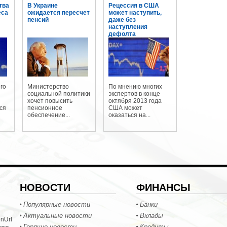
тва
В Украине
Рецессия в США
еса
ожидается пересчет
может наступить,
пенсий
даже без
наступления
дефолта
го
Министерство
По мнению многих
социальной политики
экспертов в конце
хочет повысить
октября 2013 года
ся
пенсионное
США может
обеспечение...
оказаться на...
НОВОСТИ
ФИНАНСЫ
Популярные новости
Банки
Актуальные новости
Вклады
nUrl
Горячие новости
Кредиты