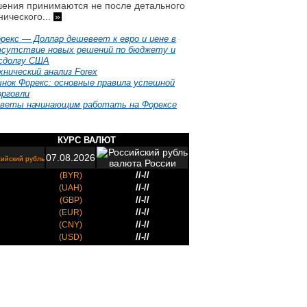
ения принимаются не после детального
нического...
»
рекс — Доллар дешевеет к евро и иене в
сутствие новых решений по бюджету и
сдолгу США
хнический анализ Forex
нок Форекс: основные правила успешной
рговли
веты начинающим работать на Форексе
КУРС ВАЛЮТ
07.08.2026
ийский рубль
//-//
(BYR)
//-//
(UAH)
//-//
(GBP)
//-//
(EUR)
//-//
(CNY)
//-//
(USD)