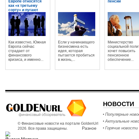
Европе относятся
пенсий
как «к третьему
сорту» и пугают
огромными
штрафами
Как известно, Южная
Если у начинающего
Министерство
Европа сейчас
бизнесмена есть
социальной поли
страдает от
идея, которая
хочет повысить
финансового
пытается пробиться
пенсионное
кризиса, и именно...
в жизнь,...
обеспечение...
НОВОСТИ
Популярные нов
Актуальные нов
© Финансовые новости на портале GoldenUrl
Разное
Горячие новости
2026. Все права защищены.