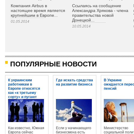
Компания Airbus в
Ссылаясь на сообщение
настоящее время является
Александра Хрякова - члена
крупнейшим в Европе...
правительства новой
Донецкой...
01.05.2014
10.05.2014
ПОПУЛЯРНЫЕ НОВОСТИ
К украинским
Где искать средства
В Украине
работникам в
на развитие бизнеса
ожидается пере
Европе относятся
пенсий
как «к третьему
сорту» и пугают
огромными
штрафами
Как известно, Южная
Если у начинающего
Министерство
Европа сейчас
бизнесмена есть
социальной поли