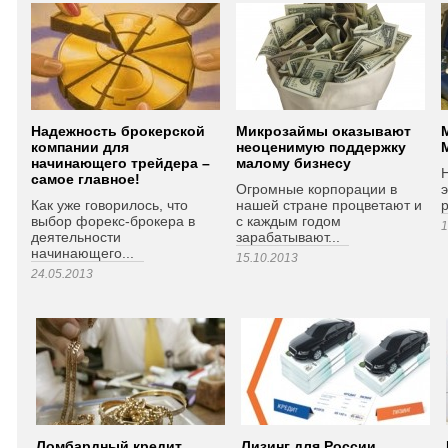
Надежность брокерской
Микрозаймы оказывают
компании для
неоценимую поддержку
начинающего трейдера –
малому бизнесу
Н
самое главное!
Огромные корпорации в
э
Как уже говорилось, что
нашей стране процветают и
р
выбор форекс-брокера в
с каждым годом
1
деятельности
зарабатывают...
начинающего...
15.10.2013
24.05.2013
Ломбардный кредит
Лизинг для России