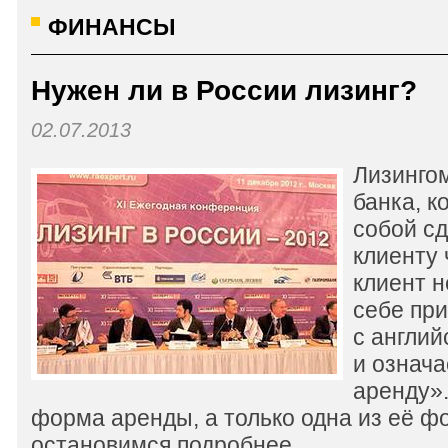
ФИНАНСЫ
Нужен ли в России лизинг?
02.07.2013
Лизингом
банка, к
собой сд
клиенту 
клиент н
себе при
с англий
и означа
аренду».
форма аренды, а только одна из её ф
остановимся подробнее.