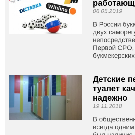
работающ
06.05.2019
В России бук
двух саморег
непосредств
Первой СРО,
букмекерских.
Детские п
туалет ка
надежно
19.11.2018
В обществен
всегда одним
был наличие