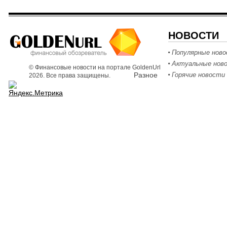
НОВОСТИ
Популярные нов
Актуальные нов
© Финансовые новости на портале GoldenUrl
Разное
Горячие новости
2026. Все права защищены.