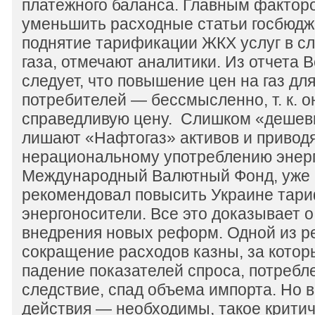
платежного баланса. Главным фактор
уменьшить расходные статьи госбюдже
поднятие тарификации ЖКХ услуг в с
газа, отмечают аналитики. Из отчета 
следует, что повышение цен на газ д
потребителей — бессмысленно, т. к. 
справедливую цену. Слишком «дешевы
лишают «Нафтогаз» активов и приводя
нерациональному употреблению энерг
Международный Валютный Фонд, уже 
рекомендовал повысить Украине тар
энергоносители. Все это доказывает 
внедрения новых реформ. Одной из р
сокращение расходов казны, за котор
падение показателей спроса, потребле
следствие, спад объема импорта. Но в
действия — необходимы, такое крити