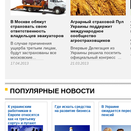
В Москве обяжут
Аграрный страховой Пул
страховать свою
Украины поддержит
ответственность
международное
владельцев эвакуаторов
сообщество
агростраховщиков
В случае причинения
ущерба третьим лицам,
Впервые Делегация из
будут застрахованы все
Украины решила посетить
московские...
официальный конгресс ...
17.04.2013
21.03.2013
ПОПУЛЯРНЫЕ НОВОСТИ
К украинским
Где искать средства
В Украине
работникам в
на развитие бизнеса
ожидается пере
Европе относятся
пенсий
как «к третьему
сорту» и пугают
огромными