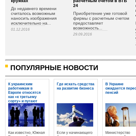
кружках
расчетным счетом в ВТБ
24
До недавнего времени
считалось возможным
Приобретение уже готовой
наносить изображения
фирмы с расчетным счетом
исключительно на...
предоставляет
возможность...
01.12.2016
29.09.2016
ПОПУЛЯРНЫЕ НОВОСТИ
К украинским
Где искать средства
В Украине
работникам в
на развитие бизнеса
ожидается пере
Европе относятся
пенсий
как «к третьему
сорту» и пугают
огромными
штрафами
Как известно, Южная
Если у начинающего
Министерство