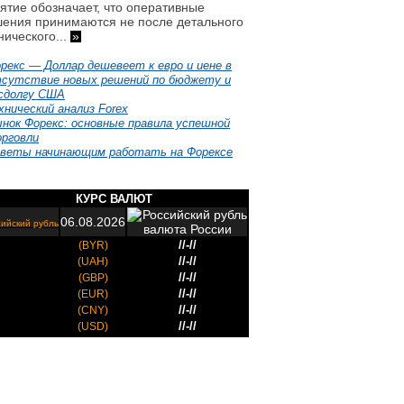
ятие обозначает, что оперативные
ения принимаются не после детального
нического...
»
рекс — Доллар дешевеет к евро и иене в
сутствие новых решений по бюджету и
сдолгу США
хнический анализ Forex
нок Форекс: основные правила успешной
рговли
веты начинающим работать на Форексе
КУРС ВАЛЮТ
06.08.2026
ийский рубль
//-//
(BYR)
//-//
(UAH)
//-//
(GBP)
//-//
(EUR)
//-//
(CNY)
//-//
(USD)