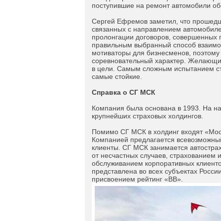
поступившие на ремонт автомобили об
Сергей Ефремов заметил, что прошедши
связанных с направлением автомобилей
пролонгации договоров, совершенных п
правильным выбранный способ взаимод
мотиваторы для бизнесменов, поэтому
соревновательный характер. Желающие
в цели. Самым сложным испытанием ст
самые стойкие.
Справка о СГ МСК
Компания была основана в 1993. На на
крупнейших страховых холдингов.
Помимо СГ МСК в холдинг входят «Мос
Компанией предлагается всевозможный
клиенты. СГ МСК занимается автостра
от несчастных случаев, страхованием 
обслуживанием корпоративных клиенто
представлена во всех субъектах России
присвоением рейтинг «ВВ».