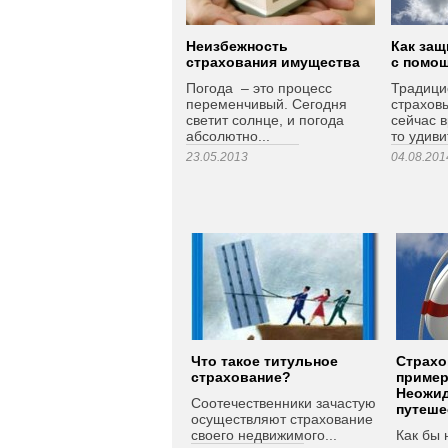
Неизбежность
Как защ
страхования имущества
с помо
Погода – это процесс
Традиц
переменчивый. Сегодня
страхов
светит солнце, и погода
сейчас в
абсолютно...
то удивит
23.05.2013
04.08.201
Что такое титульное
Страхо
страхование?
пример
Неожи
Соотечественники зачастую
путеше
осуществляют страхование
своего недвижимого...
Как бы 