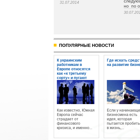
следую
31.07.2014
но по о
30.07.20
ПОПУЛЯРНЫЕ НОВОСТИ
К украинским
Где искать средс
работникам в
на развитие бизн
Европе относятся
как «к третьему
сорту» и пугают
огромными
штрафами
Как известно, Южная
Если у начинающе
Европа сейчас
бизнесмена есть
страдает от
идея, которая
финансового
пытается пробить
кризиса, и именно...
в жизнь,...