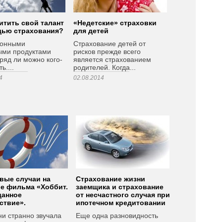
итить свой талант
«Недетские» страховки
щью страхования?
для детей
ионными
Страхование детей от
ыми продуктами
рисков прежде всего
ряд ли можно кого-
является страхованием
ь....
родителей. Когда...
4
02.08.2014
вые случаи на
Страхование жизни
е фильма «Хоббит.
заемщика и страхование
данное
от несчастного случая при
ствие».
ипотечном кредитовании
ни странно звучала
Еще одна разновидность