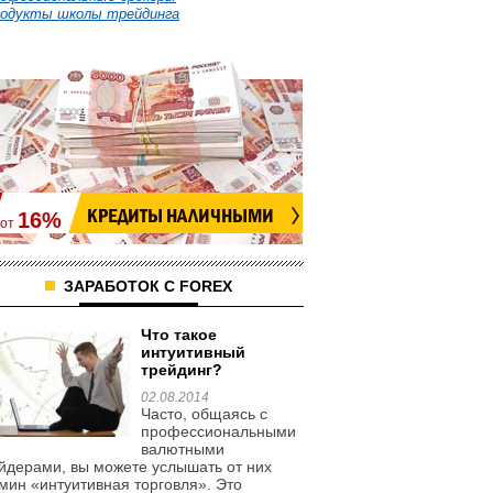
»
одукты школы трейдинга
КРЕДИТЫ НАЛИЧНЫМИ
16%
от
ЗАРАБОТОК С
FOREX
Что такое
интуитивный
трейдинг?
02.08.2014
Часто, общаясь с
профессиональными
валютными
йдерами, вы можете услышать от них
мин «интуитивная торговля». Это