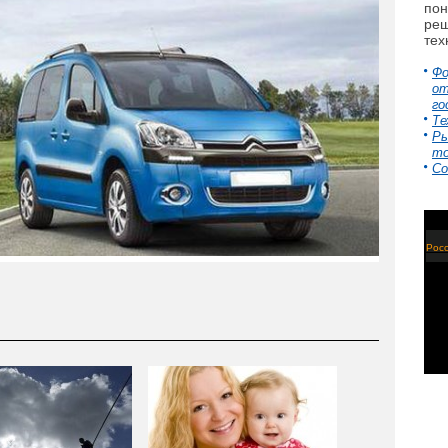
пон
реш
тех
Фо
от
го
Те
Ры
то
Со
Росс