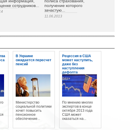
щая информация,
полиса страхования,
ценке сотрудников...
получение которого
зачастую...
14
11.06.2013
тва
В Украине
Рецессия в США
еса
ожидается пересчет
может наступить,
пенсий
даже без
наступления
дефолта
го
Министерство
По мнению многих
социальной политики
экспертов в конце
хочет повысить
октября 2013 года
ся
пенсионное
США может
обеспечение...
оказаться на...