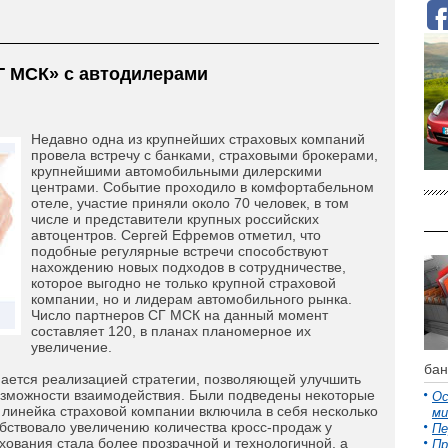
Г МСК» с автодилерами
Недавно одна из крупнейших страховых компаний
провела встречу с банками, страховыми брокерами,
крупнейшими автомобильными дилерскими
центрами. Событие проходило в комфортабельном
отеле, участие приняли около 70 человек, в том
числе и представители крупных российских
автоцентров. Сергей Ефремов отметил, что
подобные регулярные встречи способствуют
нахождению новых подходов в сотрудничестве,
которое выгодно не только крупной страховой
компании, но и лидерам автомобильного рынка.
Число партнеров СГ МСК на данный момент
составляет 120, в планах планомерное их
увеличение.
бан
мается реализацией стратегии, позволяющей улучшить
возможности взаимодействия. Были подведены некоторые
Ос
 линейка страховой компании включила в себя несколько
ми
бствовало увеличению количества кросс-продаж у
Пе
хования стала более прозрачной и технологичной, а
Пр