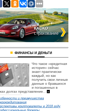
использовали
разные
От
01
ухищрения
нестабильности
Август
для
никто
2014
повышения
из
своих
В
нас
доходов
этой
не
КАСКО
не
статье,
застрахован.
легальным
мы
страхование
Но
путем.
рассмотрим,
бывают
Чаще
чтоб
моменты,
всего
готовы
когда
экономия
предложить
надо
происходила
банки
ФИНАНСЫ И ДЕНЬГИ
расстаться
за
для
с
счет...
клиентов,
квартирой.
Что такое «кредитная
чтобы
»
Каждый
история» сейчас
как-
рассчитывает
знает практически
то
на
каждый, но как
смягчить
максимально
получить свои личные
условия
высокую
данные о бравшихся
по
цену...
и погашенных в
кредиту,
»
ках долгах представление...
»
какие
программы
обенности и преимущества
они
крокредитования
предлагают
рспективы криптовалюты в 2018 году
для...
офессиональные брокеры