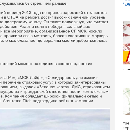
служивались быстрее, чем раньше.
Пр
й период 2013 года не принес нареканий от клиентов,
 в СТОА на ремонт, достиг высоких значений уровень
о дилерскому каналу. Он также подчеркнул, что считает
ействия. Азарт и воля к победе – сильнейшие
 и все мероприятие, организованное СГ МСК, носило
 проявили свою меткость, бросая спортивные маркеры
ало скалолазание: до вершины смогли добраться лишь
стоящий момент находится в составе одного из
ква-Ре», «МСК-Лайф», «Солидарность для жизни».
 перечень страховых услуг, в которых заинтересованы
хованием, выдачей «Зеленая карта», ДМС, страхованием
имущества и гражданской ответственности, комплексным
в. Компания обладает широкой филиальной сетью и
. Агентство Fitch подтвердило рейтинг компании
тре
тер